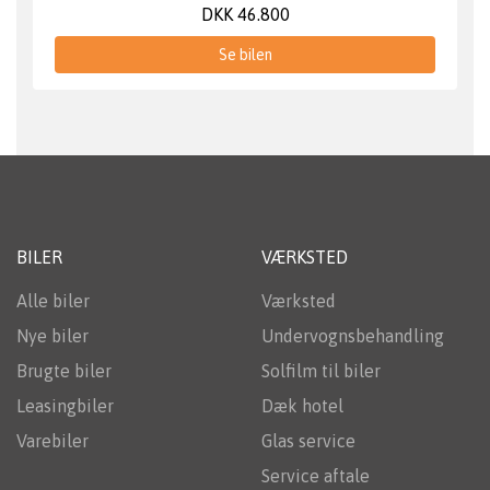
DKK 46.800
Se bilen
BILER
VÆRKSTED
Alle biler
Værksted
Nye biler
Undervognsbehandling
Brugte biler
Solfilm til biler
Leasingbiler
Dæk hotel
Varebiler
Glas service
Service aftale