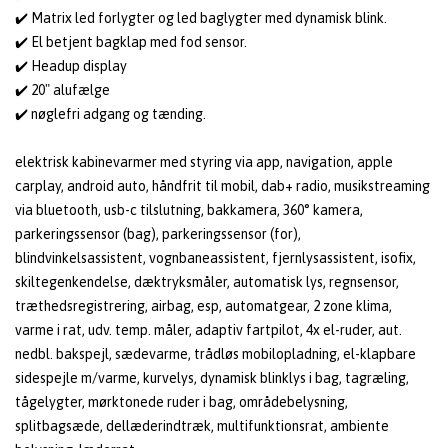
✔️ Matrix led forlygter og led baglygter med dynamisk blink.
✔️ El betjent bagklap med fod sensor.
✔️ Headup display
✔️ 20" alufælge
✔️ nøglefri adgang og tænding.
elektrisk kabinevarmer med styring via app, navigation, apple
carplay, android auto, håndfrit til mobil, dab+ radio, musikstreaming
via bluetooth, usb-c tilslutning, bakkamera, 360° kamera,
parkeringssensor (bag), parkeringssensor (for),
blindvinkelsassistent, vognbaneassistent, fjernlysassistent, isofix,
skiltegenkendelse, dæktryksmåler, automatisk lys, regnsensor,
træthedsregistrering, airbag, esp, automatgear, 2 zone klima,
varme i rat, udv. temp. måler, adaptiv fartpilot, 4x el-ruder, aut.
nedbl. bakspejl, sædevarme, trådløs mobilopladning, el-klapbare
sidespejle m/varme, kurvelys, dynamisk blinklys i bag, tagræling,
tågelygter, mørktonede ruder i bag, områdebelysning,
splitbagsæde, dellæderindtræk, multifunktionsrat, ambiente