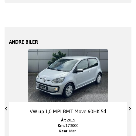
ANDRE BILER
VW up 1,0 MPI BMT Move 60HK 5d
År:
2015
Km:
173000
Gear:
Man.