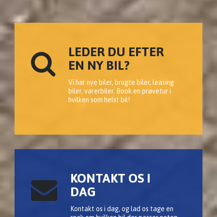
LEDER DU EFTER
EN NY BIL?
Vi har nye biler, brugte biler, leasing
biler, varerbiler. Book en prøvetur i
hvilken som helst bil!
KONTAKT OS I
DAG
Kontakt os i dag, og lad os tage en