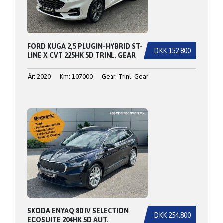
FORD KUGA 2,5 PLUGIN-HYBRID ST-
DKK 152.800
LINE X CVT 225HK 5D TRINL. GEAR
År: 2020
Km: 107000
Gear: Trinl. Gear
SKODA ENYAQ 80 IV SELECTION
DKK 254.800
ECOSUITE 204HK 5D AUT.