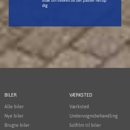
snak om hvilken bil der passer netop
dig.
BILER
VÆRKSTED
Alle biler
Værksted
Nye biler
Undervognsbehandling
Brugte biler
Solfilm til biler