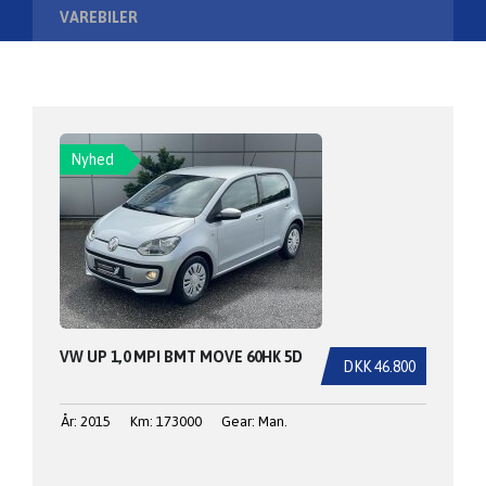
VAREBILER
Nyhed
VW UP 1,0 MPI BMT MOVE 60HK 5D
DKK 46.800
År: 2015
Km: 173000
Gear: Man.